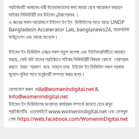
প্রতিষ্ঠানটি আমাদের নারী উদ্যোক্তাদের কথা মাথায় রেখে আয়োজন করছেন
সাইবার সিকিউরিটি ফর উইমেন এন্ট্রাপ্রেনার ।
এ বছরের সকল আয়োজনে উইমেন ইন ইন ডিজিটালের সাথে আছে UNDP
Bangladesh Accelerator Lab, banglanews24, আকশনিস্ট
ফাউন্ডেশন এবং আরো অনেকে।
উইমেন ইন ডিজিটাল এবছর সকল স্কুল কলেজ এবং ইউনিভারসিটিতে আহবান
করছে, কেউ যদি তাদের প্রতিষ্ঠানে সাইবার সিকিউরিটি বিষয়ক কোনো প্রোগ্রাম
করতে ইচ্ছা প্রকাশ করে তাহলে তারা উইমেন ইন ডিজিটাল সকল প্রকার
সুযোগ-সুবিধা পাবে অনুষ্ঠানটি সম্পন্ন করার জন্য।
যোগাযোগ করুন
nila@womenindigital.net
&
info@womenindigital.net
উইমেন ইন ডিজিটালের অন্যান্য কার্যক্রম সম্পর্কে জানতে চোখ রাখুন
প্রতিষ্ঠানটির ওয়েবসাইটে www.womenindigital.net এবং ফেসবুক
পেজ
https://web.facebook.com/WomeninDigital.net